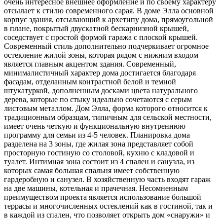
очень интересное внешнее оформление и по своему характеру
отсылает к стилю современного сарая. В доме Элла основной
корпус здания, отсылающий к архетипу дома, прямоугольной
в плане, покрытый двускатной бескарнизной крышей,
соседствует с простой формой гаража с плоской крышей.
Современный стиль дополнительно подчеркивает огромное
остекление жилой зоны, которая рядом с нижним входом
является главным акцентом здания. Современный,
минималистичный характер дома достигается благодаря
фасадам, отделанным контрастной белой и темной
штукатуркой, дополненным досками цвета натурального
дерева, которые по стыку идеально сочетаются с серым
листовым металлом. Дом Элла, форма которого относится к
традиционным образцам, типичным для сельской местности,
имеет очень четкую и функциональную внутреннюю
программу для семьи из 4-5 человек. Планировка дома
разделена на 3 зоны, где жилая зона представляет собой
просторную гостиную со столовой, кухню с кладовой и
туалет. Интимная зона состоит из 4 спален и санузла, из
которых самая большая спальня имеет собственную
гардеробную и санузел. В хозяйственную часть входят гараж
на две машины, котельная и прачечная. Несомненным
преимуществом проекта является использование большой
террасы и многочисленных остеклений как в гостиной, так и
в каждой из спален, что позволяет открыть дом «снаружи» и