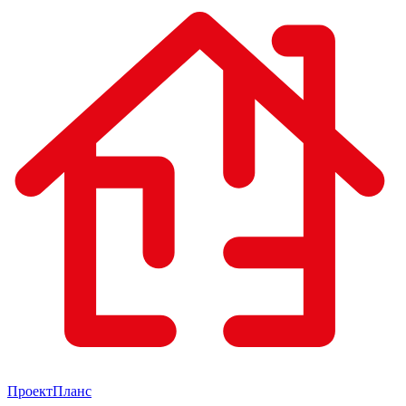
Проект
Планс