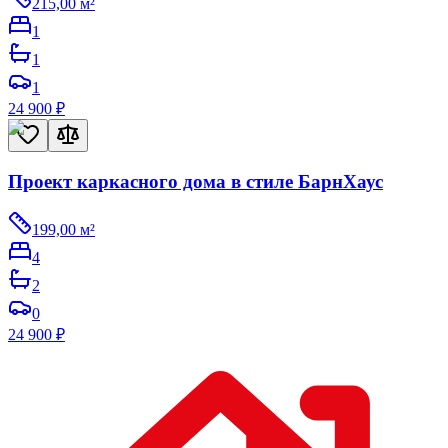
215,00
м²
1
1
1
24 900
₽
Проект каркасного дома в стиле БарнХаус
199,00
м²
4
2
0
24 900
₽