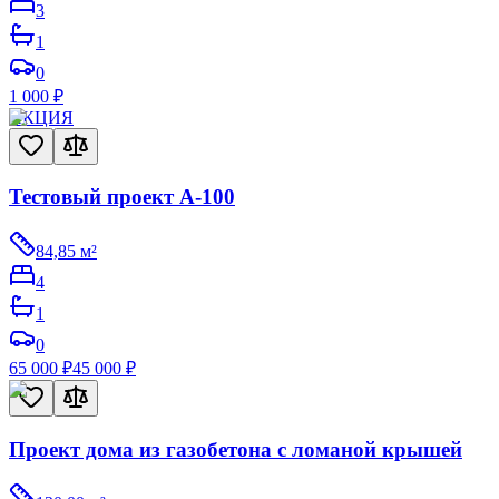
3
1
0
1 000
₽
АКЦИЯ
Тестовый проект A-100
84,85
м²
4
1
0
65 000
₽
45 000
₽
Проект дома из газобетона с ломаной крышей