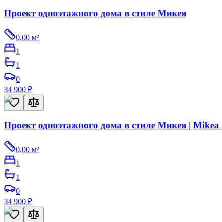
Проект одноэтажного дома в стиле Микея
0,00
м²
1
1
0
34 900
₽
Проект одноэтажного дома в стиле Микея | Mikea 
0,00
м²
1
1
0
34 900
₽