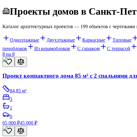
Проекты домов в Санкт-Пет
Каталог архитектурных проектов —
199
объектов с чертежами 
Одноэтажные
Двухэтажные
Каркасные
Типовые
пеноблоков
Из керамоблоков
С гаражом
С террасой
8 на 8
Проект компактного дома 85 м² с 2 спальнями дл
84,85
м²
3
1
0
65 000
₽
45 000
₽