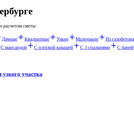
ербурге
и расчетом сметы
Дачные
Квадратные
Узкие
Маленькие
Из газобетон
С мансардой
С плоской крышей
С 3 спальнями
С баней
я узкого участка