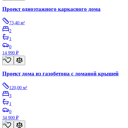
Проект одноэтажного каркасного дома
73,40
м²
2
1
0
14 990
₽
Проект дома из газобетона с ломаной крышей
120,00
м²
3
1
0
34 900
₽