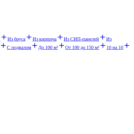
а
Из бруса
Из кирпича
Из СИП-панелей
Из
С подвалом
До 100 м²
От 100 до 150 м²
10 на 10