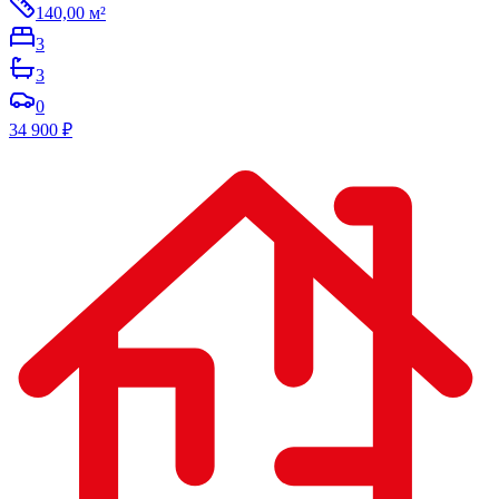
140,00
м²
3
3
0
34 900
₽