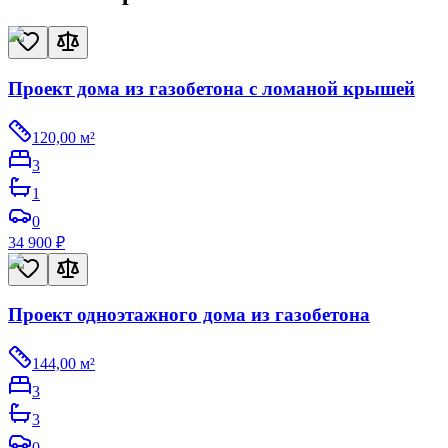
Проект дома из газобетона с ломаной крышей
120,00
м²
3
1
0
34 900
₽
Проект одноэтажного дома из газобетона
144,00
м²
3
3
0