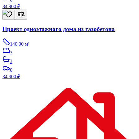
34 900
₽
Проект одноэтажного дома из газобетона
140,00
м²
3
3
0
34 900
₽