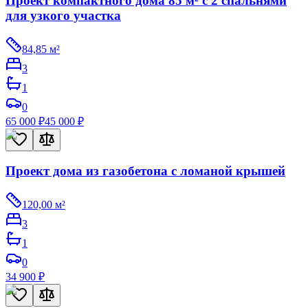
Проект компактного дома 85 м² с 2 спальнями
для узкого участка
84,85
м²
3
1
0
65 000
₽
45 000
₽
Проект дома из газобетона с ломаной крышей
120,00
м²
3
1
0
34 900
₽